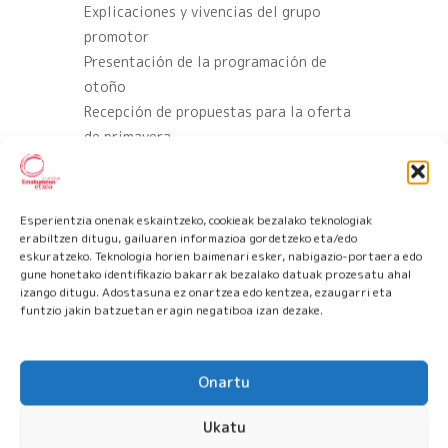
Explicaciones y vivencias del grupo
promotor
Presentación de la programación de
otoño
Recepción de propuestas para la oferta
de primavera
El humor de Idoia Torregarai nos
acompañará
Izen-ematea:
Esperientzia onenak eskaintzeko, cookieak bezalako teknologiak
emakumeonetxea@usurbil.eus / 943 37
erabiltzen ditugu, gailuaren informazioa gordetzeko eta/edo
eskuratzeko. Teknologia horien baimenari esker, nabigazio-portaera edo
71 12
gune honetako identifikazio bakarrak bezalako datuak prozesatu ahal
izango ditugu. Adostasuna ez onartzea edo kentzea, ezaugarri eta
funtzio jakin batzuetan eragin negatiboa izan dezake.
Onartu
FECHA
Ukatu
2025 Oct 18