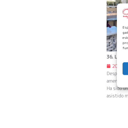
Esp
gai
esk
pro
fun
36. Lilat
2026/
Después de
amenizado 
Ha sido un
asistido m