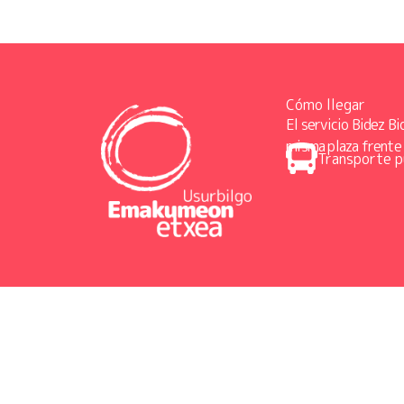
Cómo llegar
El servicio Bidez Bi
misma plaza frente 
Transporte p
Diseinua eta garapena:
TaPuntu