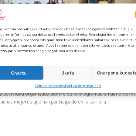
erientzia onenak eskaintzeko, cookieak bezalako teknologiak erabiltzen ditugu,
luaren informazioa gordetzeko eta/edo eskuratzeko. Teknologia horien baimenari
er, nabigazio-portaera edo gune honetako identifikazio bakarrak bezalako datu
zesatu ahal izango ditugu. Adostasuna ez onartzea edo kentzea, ezaugarri eta
tzio jakin batzuetan eragin negatiboa izan dezake.
ón y pintxo pote y música en Artzabal
03/02
8M
Onartu
Ukatu
Onarpena kudeat
 la 36. Lilatón organizada en Donostia, hemos tenido el pin
con música en Artzabal. El evento ha sido amenizado por Anu
Política de cookies
Política de privacidad
a actividad organizada dentro de la programación del 8 de ma
uchas mujeres que han participado en la carrera.