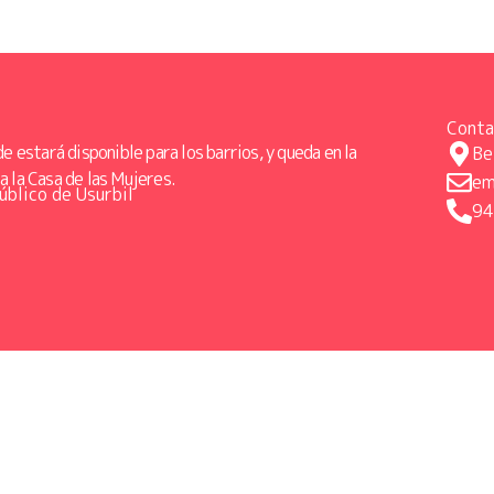
Conta
de estará disponible para los barrios, y queda en la
Be
a la Casa de las Mujeres.
em
úblico de Usurbil
94
Política de cookies
Política de privacidad
Aviso lega